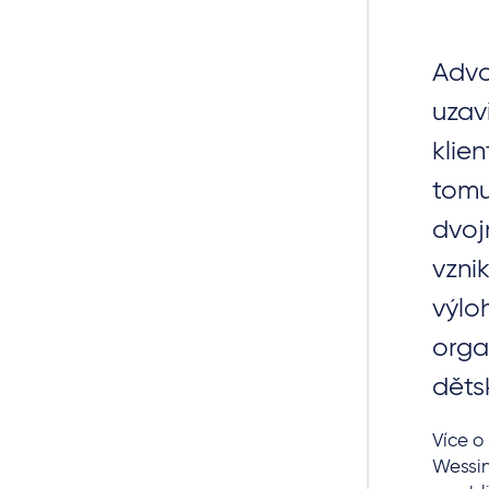
Advo
uzav
klien
tomu
dvoj
vzni
výlo
orga
děts
Více o
Wessin