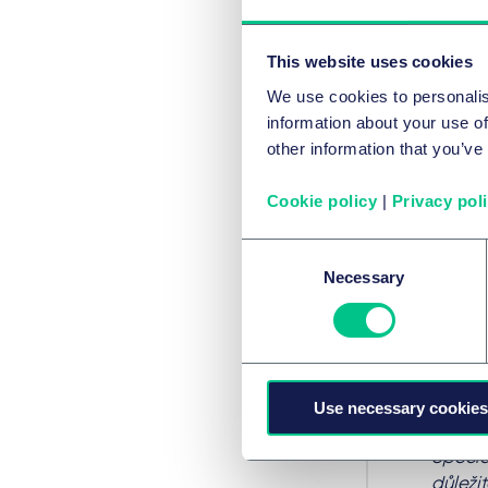
na sta
provád
This website uses cookies
bezpeč
pracov
We use cookies to personalis
končet
information about your use of
hospit
other information that you’ve
omezen
nemaje
Cookie policy
|
Privacy pol
částku
ze str
Consent
000 ko
Necessary
Selection
řízení
nezisk
finanč
Erwin 
Use necessary cookies
duševn
Special
důležit