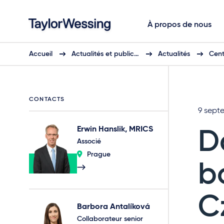
À propos de nous
Accueil
Actualités et public…
Actualités
Cent
CONTACTS
9 sept
Erwin Hanslik, MRICS
D
Associé
Prague
b
C
Barbora Antalíková
Collaborateur senior