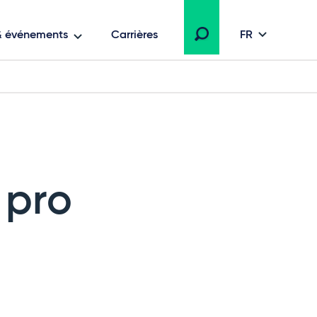
 & événements
Carrières
FR
 pro