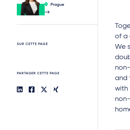
Prague
Toge
of a
SUR CETTE PAGE
We s
doub
non-
PARTAGER CETTE PAGE
and 
with
non-
hom