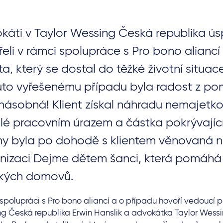
káti v Taylor Wessing Česká republika ú
řeli v rámci spolupráce s Pro bono aliancí 
ta, který se dostal do těžké životní situac
to vyřešenému případu byla radost z po
násobná! Klient získal náhradu nemajetk
klé pracovním úrazem a částka pokrývajíc
hy byla po dohodě s klientem věnovaná n
nizaci Dejme dětem šanci, která pomáhá
kých domovů.
 spolupráci s Pro bono aliancí a o případu hovoří vedoucí p
g Česká republika Erwin Hanslik a advokátka Taylor Wess