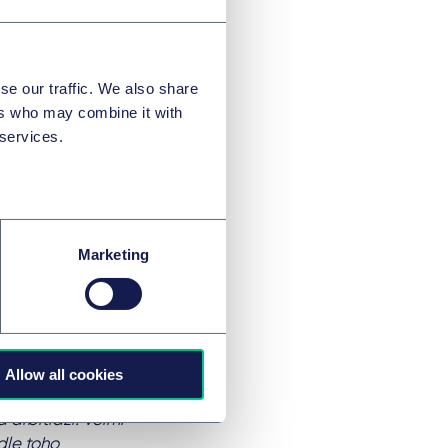
ed samotným
i v oblasti
chranné pomůcky,
 zranění dolních
se our traffic. We also share
ěsíc
ers who may combine it with
edky a rovněž je
 services.
přiznal náhradu
lo vyčísleno na
odškodnění klienta
aci. K částce 560
nákladů soudního
Marketing
částku věnujeme
hým rokem tím, že
 oblast práva
Allow all cookies
ečností.
 arbitráží. Velmi
edle toho