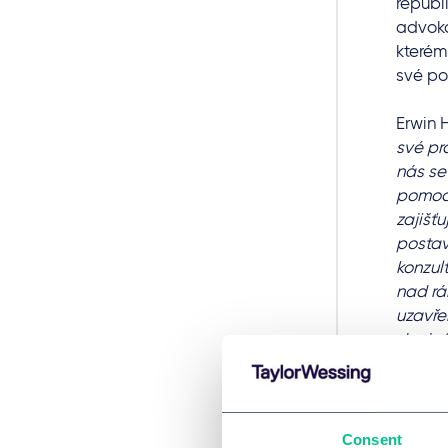
republ
advoká
kterém
své p
Erwin 
své pr
nás se
pomoc 
zajišť
postav
konzul
nad rá
uzavře
dvojná
dětem 
Barbor
dostal
Consent