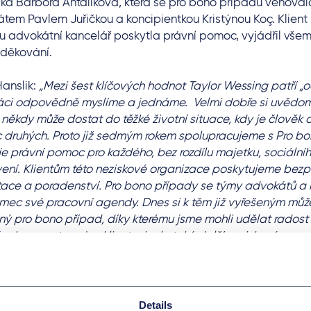
ika Barbora Antalíková, která se pro bono případu věnoval
tem Pavlem Juřičkou a koncipientkou Kristýnou Koç. Klient 
u advokátní kancelář poskytla právní pomoc, vyjádřil všem
oděkování.
Hanslik:
„Mezi šest klíčových hodnot Taylor Wessing patří „
áci odpovědně myslíme a jednáme. Velmi dobře si uvědom
 někdy může dostat do těžké životní situace, kdy je člověk
druhých. Proto již sedmým rokem spolupracujeme s Pro bono
uje právní pomoc pro každého, bez rozdílu majetku, sociální
ení. Klientům této neziskové organizace poskytujeme bezp
tace a poradenství. Pro bono případy se týmy advokátů a k
mec své pracovní agendy. Dnes si k těm již vyřešeným může
ný pro bono případ, díky kterému jsme mohli udělat radost
sobnou, a to nejen klientovi, ale také další neziskové orga
šanci. Jedním dobrem jsme tak vytvořili dobro druhé.“
a Antalíková:
„Případ se týkal klienta, který se v důsledku
 do velmi složité životní situace. K úrazu došlo při prováděn
Details