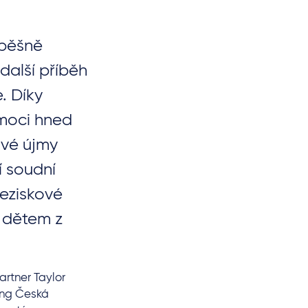
spěšně
další příběh
e. Díky
moci hned
ové újmy
í soudní
eziskové
 dětem z
artner Taylor
ing Česká