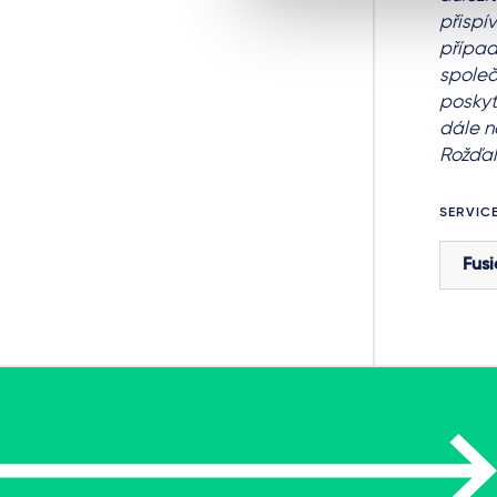
přispí
případ
společ
poskyt
dále n
Rožďal
SERVIC
Fusi