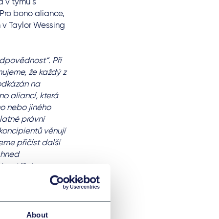
a v týmu s
Pro bono aliance,
 v Taylor Wessing
odpovědnost“. Při
ujeme, že každý z
 odkázán na
 aliancí, která
ho nebo jiného
latné právní
oncipientů věnují
me přičíst další
 hned
nizaci Dejme
 pracovního úrazu
í bouracích prací
About