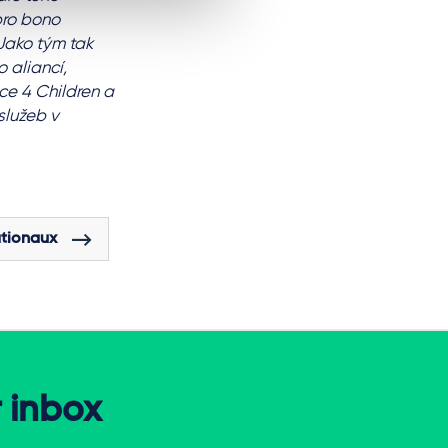
pro bono
Jako tým tak
 aliancí,
ce 4 Children a
služeb v
ationaux
r inbox