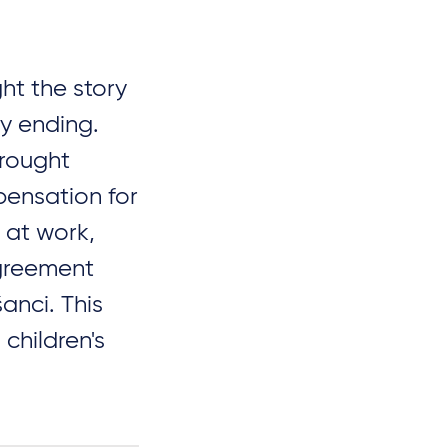
ht the story
py ending.
brought
pensation for
at work,
agreement
anci. This
children's