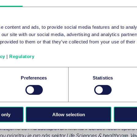
vbě, kdy se uvolnila cihlová příčka a klienta zasypala. Př
ěním prací nebyli zaměstnanci zaměstnavatelem proškolen
nosti a ochrany zdraví při práci a neobdrželi ani žádné o
ní poměr byl s klientem sjednán ústně. V důsledku vážných
e content and ads, to provide social media features and to analy
in, žeber a pánve klient podstoupil operaci a byl zhruba m
 our site with our social media, advertising and analytics partn
alizován. I s odstupem několika let od úrazu má trvalé násl
 provided to them or that they’ve collected from your use of their
 při hledání zaměstnání. Díky naší pomoci soud klientovi 
tkové újmy. Bolestné a ztížení společenského uplatnění by
icy
|
Regulatory
 560 000 korun. Jsme rádi, že se nám podařilo dosáhnout 
any zaměstnavatele a klientovi tak pomoci v jeho tíživé situ
run, kterou klient obdržel, byla také proplacena náhrada 
Preferences
Statistics
 ve výši necelých 85 000 korun. Po dohodě s klientem tuto 
ové organizaci Dejme dětem šanci, které pomáháme již dru
ně podporujeme děti vyrůstající v dětských domovech.“
Hanslik:
„Doménou naší práce je oblast Real estate a M&A,
 only
Allow selection
ího vlastnictví, pracovního práva a práva obchodních spol
izujeme se i na zastupování klientů v oblasti řešení sporů a
ou prioritou je pro nás sektor Life Sciences & healthcare. V