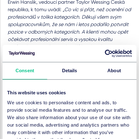
Erwin Hanslik, vedoucí partner Taylor Wessing Česká
republika, k tomu uvádí:
„Co víc si přát, než ocenění od
profesionálů v tolika kategoriích. Děkuji všem svým
spolupracovníkům, že se nám i letos podařilo potvrdit
pozice v odborných kategoriích. A klienti mohou opět
očekávat profesionální servis a vysokou kvalitu
spolupráce, protože to nám dělá radost.“
Výsledky firemního žebříčku Právnická firma roku 2019
byly slavnostně vyhlášeny 4. listopadu 2019 v
Consent
Details
About
prostorách pražského paláce Žofín za účasti zástupců
předních advokátních kanceláří a osobností české
justice.
This website uses cookies
We use cookies to personalise content and ads, to
SERVICES AND GROUPS
provide social media features and to analyse our traffic.
We also share information about your use of our site with
Brands & advertising
our social media, advertising and analytics partners who
may combine it with other information that you’ve
Information technology