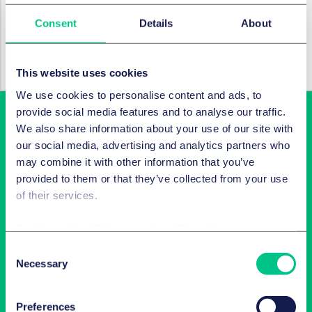
Fusions et acquisitions d’entreprises et
marchés financiers internationaux
Consent
Details
About
Droit Social, pensions et mobilité
This website uses cookies
We use cookies to personalise content and ads, to
provide social media features and to analyse our traffic.
We also share information about your use of our site with
our social media, advertising and analytics partners who
may combine it with other information that you’ve
provided to them or that they’ve collected from your use
of their services.
Cookie policy
|
Privacy policy
|
Regulatory
Latest insights in your inbox
Consent
Necessary
Selection
Subscribe to newsletters on topics relevant to you.
Preferences