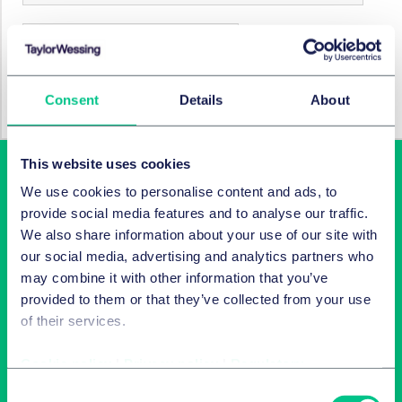
Capital investissement
Consent
Details
About
Marchés des capitaux propres
This website uses cookies
We use cookies to personalise content and ads, to
provide social media features and to analyse our traffic.
We also share information about your use of our site with
our social media, advertising and analytics partners who
may combine it with other information that you’ve
provided to them or that they’ve collected from your use
Latest insights in your inbox
of their services.
Cookie policy
|
Privacy policy
|
Regulatory
Subscribe to newsletters on topics relevant to you.
Consent