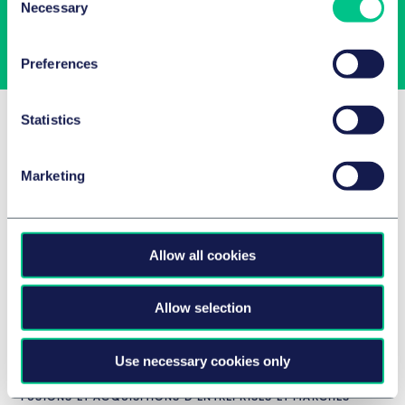
Necessary
Selection
Subscribe
Preferences
Related Insights
Statistics
Marketing
Allow all cookies
Allow selection
Use necessary cookies only
FUSIONS ET ACQUISITIONS D’ENTREPRISES ET MARCHÉS