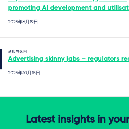
promoting AI development and utilisat
2025年6月19日
酒店与休闲
Advertising skinny jabs – regulators re
2025年10月15日
Latest insights in you