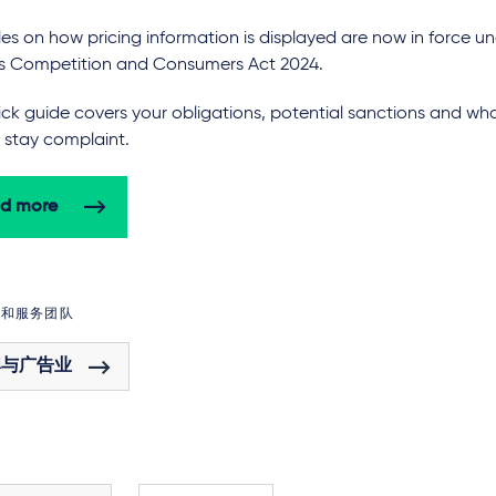
es on how pricing information is displayed are now in force un
s Competition and Consumers Act 2024.
ck guide covers your obligations, potential sanctions and wh
 stay complaint.
d more
域和服务团队
牌与广告业