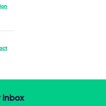
ion
act
r inbox