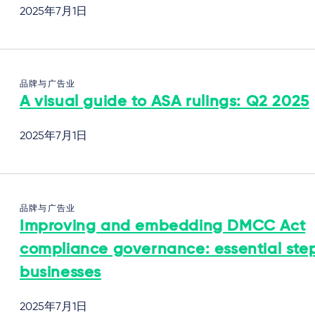
2025年7月1日
品牌与广告业
A visual guide to ASA rulings: Q2 2025
2025年7月1日
品牌与广告业
Improving and embedding DMCC Act
compliance governance: essential step
businesses
2025年7月1日