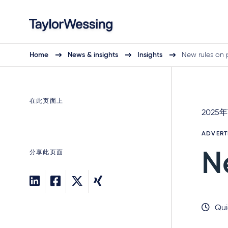
Home
News & insights
Insights
New rules on 
在此页面上
2025
ADVERT
分享此页面
N
Qui