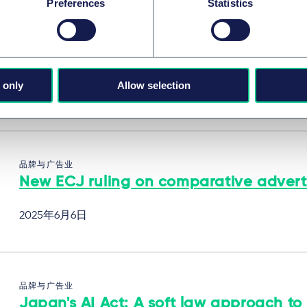
Preferences
Statistics
品牌与广告业
New rules on pricing
 only
Allow selection
2025年7月1日
品牌与广告业
New ECJ ruling on comparative advert
2025年6月6日
品牌与广告业
Japan's AI Act: A soft law approach to