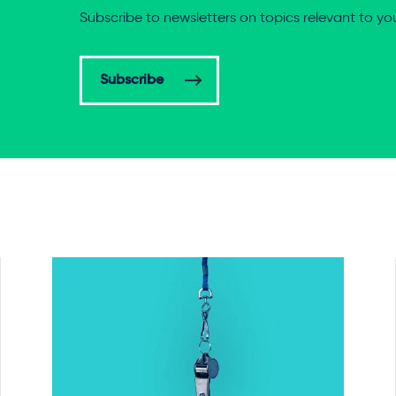
Subscribe to newsletters on topics relevant to yo
Subscribe