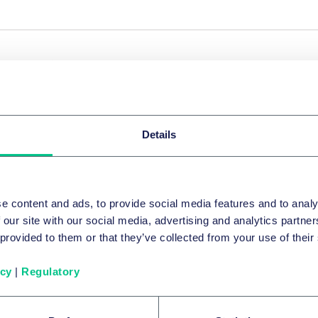
品牌与广告业
How the DMCC Act affects influencer 
affiliate marketing
Details
2025年7月1日
e content and ads, to provide social media features and to analy
品牌与广告业
 our site with our social media, advertising and analytics partn
New rules on fake and misleading con
 provided to them or that they’ve collected from your use of their
reviews
icy
|
Regulatory
2025年7月1日