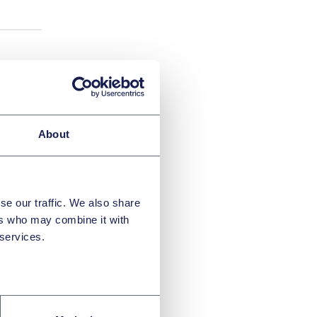
and
About
se our traffic. We also share
ers who may combine it with
sumer
 services.