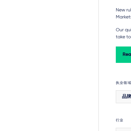
New rul
Market
Our qui
take to
Rea
执业领
品
行业