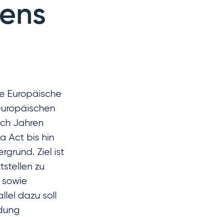
mens
ie Europäische
europäischen
ach Jahren
 Act bis hin
rgrund. Ziel ist
stellen zu
 sowie
lel dazu soll
ndung