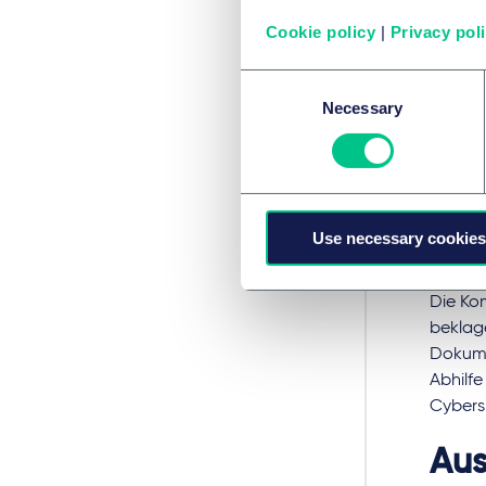
oder a
Cookie policy
|
Privacy pol
werden
nachwe
Consent
person
Necessary
Selection
Ausnah
wirtsch
Offen b
vorgese
Use necessary cookies
techni
Die Ko
beklag
Dokumen
Abhilf
Cybers
Aus