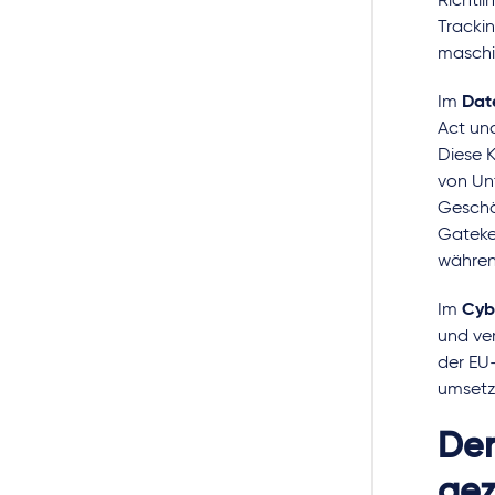
Richtli
Tracki
maschin
Im
Dat
Act un
Diese 
von Un
Geschä
Gatekee
währen
Im
Cyb
und ve
der EU-
umsetz
Der
gez