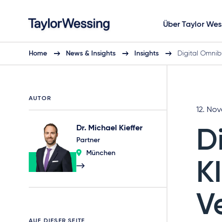
Über Taylor Wes
Home
News & Insights
Insights
Digital Omni
AUTOR
12. No
Dr. Michael Kieffer
D
Partner
München
K
V
AUF DIESER SEITE