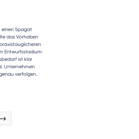
, einen Spagat
llte das Vorhaben
praxistauglicheren
im Entwurfsstadium:
edarf ist klar
ind. Unternehmen
genau verfolgen.