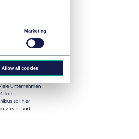
ungen vermieden
g einfacher
e
nehmen sind
Marketing
en, um die
er Verpflichtungen
ngerem fordert, da
Allow all cookies
nd.
 Viele Unternehmen
Melde-,
ibus soll hier
hutzrecht und