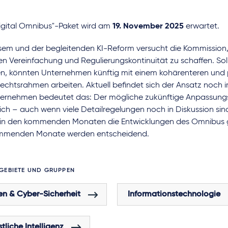
igital Omnibus"-Paket wird am
19. November 2025
erwartet.
esem und der begleitenden KI-Reform versucht die Kommission
en Vereinfachung und Regulierungskontinuität zu schaffen. So
en, könnten Unternehmen künftig mit einem kohärenteren und 
rechtsrahmen arbeiten. Aktuell befindet sich der Ansatz noch 
ternehmen bedeutet das: Der mögliche zukünftige Anpassungsb
lich – auch wenn viele Detailregelungen noch in Diskussion s
n in den kommenden Monaten die Entwicklungen des Omnibus 
mmenden Monate werden entscheidend.
GEBIETE UND GRUPPEN
en & Cyber-Sicherheit
Informationstechnologie
tliche Intelligenz