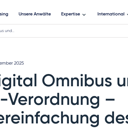
sing
Unsere Anwälte
Expertise
International
bus und…
vember 2025
igital Omnibus 
I-Verordnung –
ereinfachung de