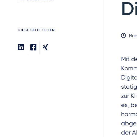
D
DIESE SEITE TEILEN
Brie
Mit 
Kommi
Digit
steti
zur K
es, b
harmo
abges
der A