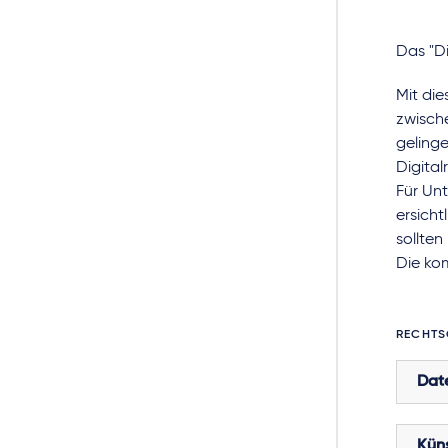
Das "D
Mit di
zwisch
geling
Digital
Für Un
ersicht
sollte
Die ko
RECHTS
Dat
Küns