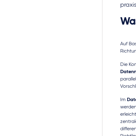
praxi
Was
Auf Bas
Richtu
Die Kom
Datenn
paralle
Vorsch
Im
Dat
werden
erleich
zentral
differ