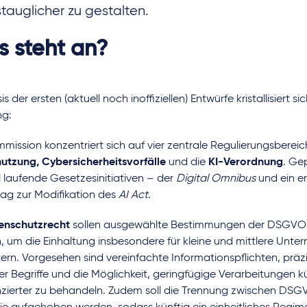
stauglicher zu gestalten.
 steht an?
is der ersten (aktuell noch inoffiziellen) Entwürfe kristallisiert s
ng:
mission konzentriert sich auf vier zentrale Regulierungsbereic
utzung, Cybersicherheitsvorfälle
und die
KI-Verordnung
. Ge
l laufende Gesetzesinitiativen – der
Digital Omnibus
und ein e
lag zur Modifikation des
AI Act
.
enschutzrecht
sollen ausgewählte Bestimmungen der DSGVO 
, um die Einhaltung insbesondere für kleine und mittlere Unt
tern. Vorgesehen sind vereinfachte Informationspflichten, präz
er Begriffe und die Möglichkeit, geringfügige Verarbeitungen k
enzierter zu behandeln. Zudem soll die Trennung zwischen DSG