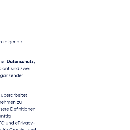
ich folgende
he:
Datenschutz,
plant sind zwei
rgänzender
überarbeitet
ernehmen zu
isere Definitionen
ünftig
VO und ePrivacy-