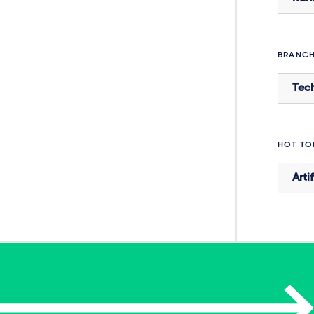
BRANC
Tec
HOT TO
Arti