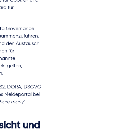
e für Cookie- und
rd für
ata Governance
usammenzuführen.
und den Austausch
en für
enannte
ln gelten,
n.
NIS2, DORA, DSGVO
s Meldeportal bei
share many
“
fsicht und