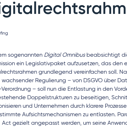
igitalrechtsrah
fing
dem sogenannten
Digital Omnibus
beabsichtigt d
ssion ein Legislativpaket aufzusetzen, das den 
alrechtsrahmen grundlegend vereinfachen soll. N
g wachsender Regulierung – von DSGVO über Data
I-Verordnung – soll nun die Entlastung in den Vorde
estehende Doppelstrukturen zu beseitigen, Schnitt
nisieren und Unternehmen durch klarere Prozesse
timmte Aufsichtsmechanismen zu entlasten. Paral
I Act gezielt angepasst werden, um seine Anwe