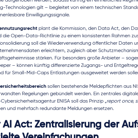
nie aufgehoben werden, sodass künftig ein einheitliches Regim
ng-Technologien gilt – begleitet von einem technischen Standa
enlesbare Einwilligungssignale.
ennutzungsrecht
plant die Kommission, den Data Act, den D
d die Open-Data-Richtlinie zu einem konsistenten Rahmen z
Konsolidierung soll die Wiederverwendung öffentlicher Daten 
ternehmensdaten erleichtern, zugleich aber Schutzmechanism
ftsgeheimnisse stärken. Für besonders große Anbieter – sog
per – können künftig differenzierte Zugangs- und Entgeltrege
d für Small-Mid-Caps Entlastungen ausgeweitet werden solle
ersicherheitsbereich
sollen bestehende Meldepflichten aus 
rwandten Regelungen gebündelt werden. Ein zentrales digitale
Cybersicherheitsagentur ENISA soll das Prinzip „
report once, 
en und mehrfach redundante Meldungen ersetzen.
 AI Act: Zentralisierung der Au
ielte Vereinfachungen