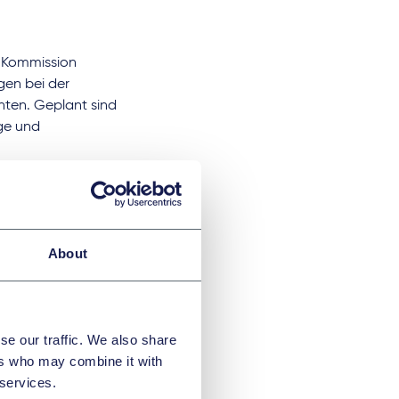
e Kommission
gen bei der
nten. Geplant sind
ge und
mission
immte Fälle –
nwendung und
teme großer
About
orms
(VLOPs) wie
ekt unter die
se our traffic. We also share
n. So wird etwa
ers who may combine it with
 im Medizin- oder
 services.
chten ausgenommen