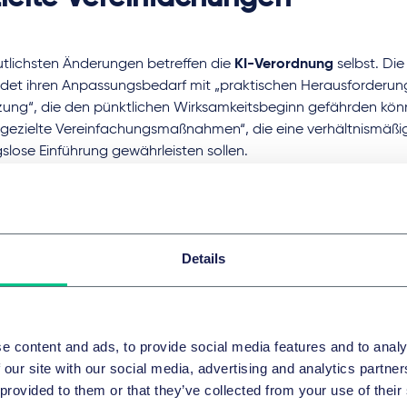
utlichsten Änderungen betreffen die
KI-Verordnung
selbst. Di
det ihren Anpassungsbedarf mit „praktischen Herausforderun
ung“, die den pünktlichen Wirksamkeitsbeginn gefährden kön
„gezielte Vereinfachungsmaßnahmen“, die eine verhältnismäßi
slose Einführung gewährleisten sollen.
r Reform ist die
Zentralisierung der Aufsicht
: Das bei der Kom
edelte
AI Office
soll künftig eine koordinierende und – für best
eidende Rolle übernehmen. Ziel ist eine einheitliche Rechtsa
ntere Kontrolle, insbesondere für grenzüberschreitende KI-Sys
Details
ormen. Betroffen wären unter anderem
Very Large Online Platf
k, Amazon oder TikTok, deren KI-basierte Dienste künftig dir
t des AI Office fallen könnten.
e content and ads, to provide social media features and to analy
n sollen
Erleichterungen bei der Umsetzung
eingeführt werde
 our site with our social media, advertising and analytics partn
, ob Produkte, die bereits in
stark regulierten Branchen
– etwa
 provided to them or that they’ve collected from your use of their
nenbausektor – tätig sind,
von bestimmten Hochrisiko-Pfli