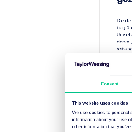
Die de
begrün
Umsetz
daher 
reibung
Kern de
angesi
entsch
effizie
Consent
Plattf
Faceboo
This website uses cookies
Aufsich
We use cookies to personalis
Danebe
information about your use of
geprüft
other information that you’ve
Maschi