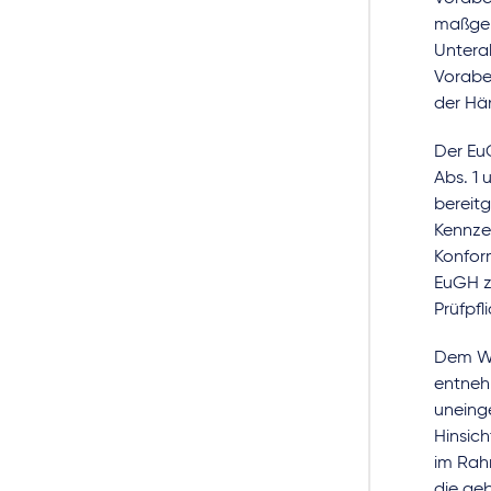
maßgebl
Untera
Voraben
der Hän
Der Eu
Abs. 1 
bereitg
Kennze
Konform
EuGH zu
Prüfpfl
Dem Wor
entnehm
uneinge
Hinsic
im Rah
die ge