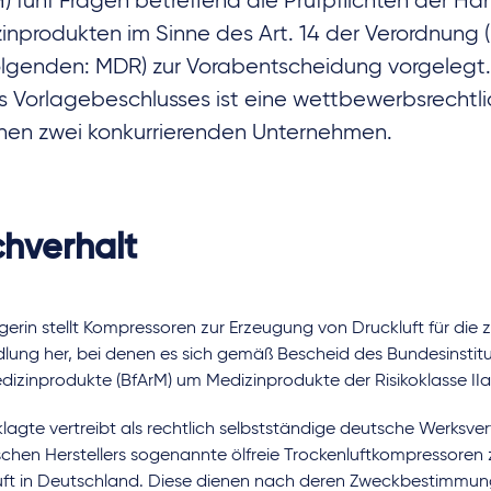
) fünf Fragen betreffend die Prüfpflichten der Hä
inprodukten im Sinne des Art. 14 der Verordnung 
olgenden: MDR) zur Vorabentscheidung vorgelegt.
s Vorlagebeschlusses ist eine wettbewerbsrechtlic
hen zwei konkurrierenden Unternehmen.
hverhalt
gerin stellt Kompressoren zur Erzeugung von Druckluft für die
ung her, bei denen es sich gemäß Bescheid des Bundesinstitut
izinprodukte (BfArM) um Medizinprodukte der Risikoklasse IIa
lagte vertreibt als rechtlich selbstständige deutsche Werksve
ischen Herstellers sogenannte ölfreie Trockenluftkompressoren
uft in Deutschland. Diese dienen nach deren Zweckbestimmung,