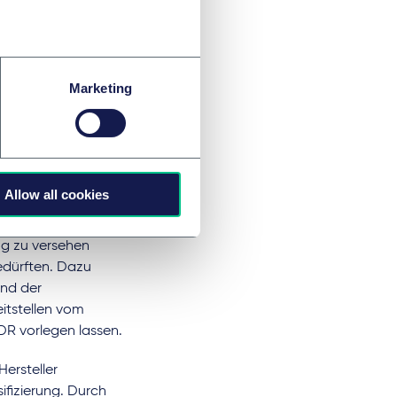
der sich aus der
ls Zubehör eines
ieden, dass sie ohne
eichnung als
Marketing
effende
orgfalt zu
nd eine EU-
Allow all cookies
e allerdings
Händlerin
ng zu versehen
edürften. Dazu
and der
itstellen vom
DR vorlegen lassen.
ersteller
ifizierung. Durch