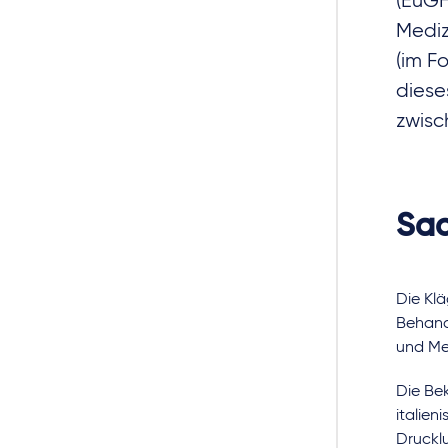
(EuGH
Mediz
(im F
diese
zwisc
Sac
Die Klä
Behandl
und Med
Die Bek
italien
Druckl