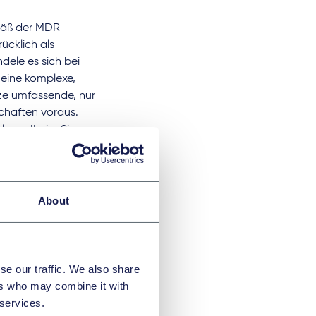
emäß der MDR
ücklich als
dele es sich bei
 eine komplexe,
ze umfassende, nur
chaften voraus.
klasse IIa im Sinne
nicht geleistet
About
Rahmen
se our traffic. We also share
ers who may combine it with
 services.
2023 (Az.: 13 U