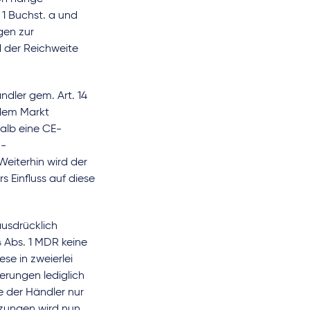
 1 Buchst. a und
gen zur
d der Reichweite
dler gem. Art. 14
 dem Markt
halb eine CE-
U-
Weiterhin wird der
 Einfluss auf diese
ausdrücklich
4 Abs. 1 MDR keine
se in zweierlei
erungen lediglich
 der Händler nur
nzungen wird nun