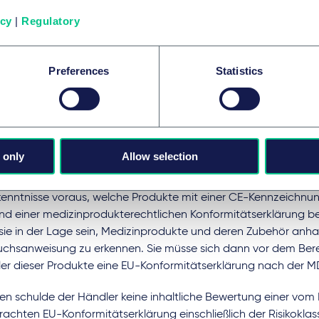
die streitgegenständlichen Trockenluftkompressoren aufgrund 
icy
|
Regulatory
chsanweisung ergebenden medizinischen Zweckbestimmung a
produkts im Sinne des Art. 2 Nr. 2 MDR qualifiziert und entsch
edizinprodukterechtliche Konformitätserklärung und CE-Kennz
Preferences
Statistics
nprodukt nicht auf dem Markt bereitgestellt werden dürfen.
 Beklagte als Händlerin gemäß Art. 14 Abs. 1 und Abs. 2 MDR tr
ichtung, vor dem Bereitstellen unter Anwendung gebührender S
üfen, ob die Kompressoren die CE-Kennzeichnung aufwiesen u
 only
Allow selection
itätserklärung für das Produkt ausgestellt worden sei, umfass
ch eine formelle Prüfung. Diese setze seitens der Beklagten als 
enntnisse voraus, welche Produkte mit einer CE-Kennzeichnu
und einer medizinprodukterechtlichen Konformitätserklärung b
sie in der Lage sein, Medizinprodukte und deren Zubehör anh
chsanweisung zu erkennen. Sie müsse sich dann vor dem Bere
ler dieser Produkte eine EU-Konformitätserklärung nach der M
n schulde der Händler keine inhaltliche Bewertung einer vom H
achten EU-Konformitätserklärung einschließlich der Risikoklass