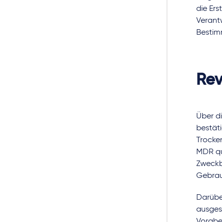
die Ers
Verantw
Bestim
Rev
Über di
bestäti
Trocken
MDR qua
Zweckb
Gebrau
Darübe
ausgese
Vorabe