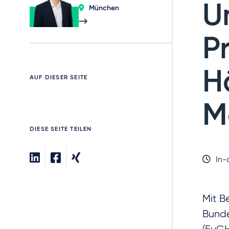
U
München
P
H
AUF DIESER SEITE
M
DIESE SEITE TEILEN
In-
Mit B
Bunde