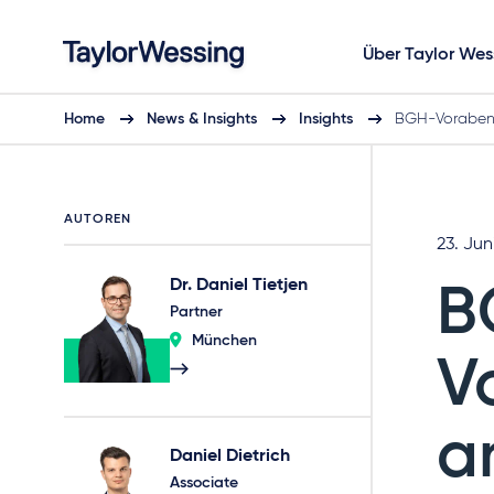
Über Taylor Wes
Home
News & Insights
Insights
BGH-Voraben
AUTOREN
23. Jun
Dr. Daniel Tietjen
B
Partner
München
V
a
Daniel Dietrich
Associate