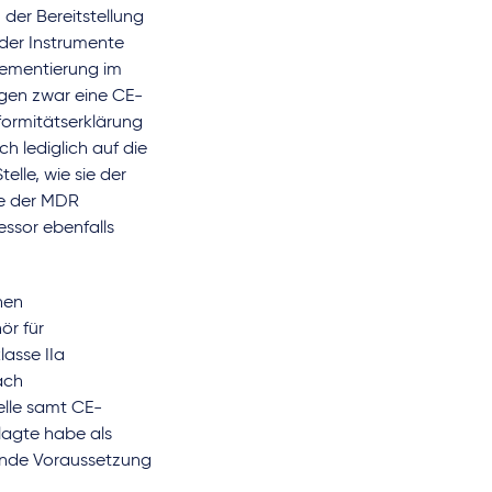
der Bereitstellung
nder Instrumente
Zementierung im
gen zwar eine CE-
formitätserklärung
 lediglich auf die
lle, wie sie der
ne der MDR
ssor ebenfalls
nen
ör für
lasse IIa
ach
elle samt CE-
lagte habe als
gende Voraussetzung