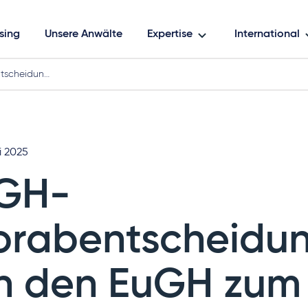
sing
Unsere Anwälte
Expertise
International
tscheidun…
i 2025
GH-
orabentscheidu
n den EuGH zum