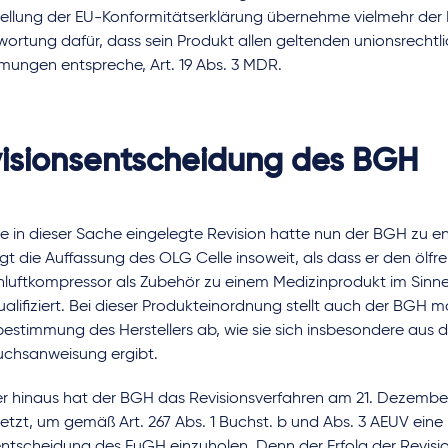
tellung der EU-Konformitätserklärung übernehme vielmehr der H
ortung dafür, dass sein Produkt allen geltenden unionsrechtl
mungen entspreche, Art. 19 Abs. 3 MDR.
isionsentscheidung des BGH
e in dieser Sache eingelegte Revision hatte nun der BGH zu e
gt die Auffassung des OLG Celle insoweit, als dass er den ölfre
luftkompressor als Zubehör zu einem Medizinprodukt im Sinne d
lifiziert. Bei dieser Produkteinordnung stellt auch der BGH m
estimmung des Herstellers ab, wie sie sich insbesondere aus d
chsanweisung ergibt.
r hinaus hat der BGH das Revisionsverfahren am 21. Dezember
tzt, um gemäß Art. 267 Abs. 1 Buchst. b und Abs. 3 AEUV eine
ntscheidung des EuGH einzuholen. Denn der Erfolg der Revis