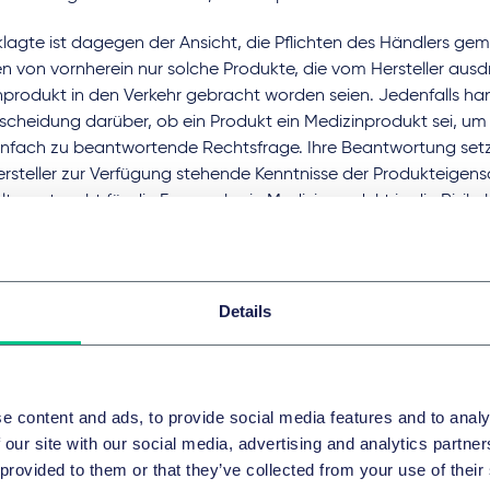
klagte ist dagegen der Ansicht, die Pflichten des Händlers g
n von vornherein nur solche Produkte, die vom Hersteller ausdr
produkt in den Verkehr gebracht worden seien. Jedenfalls han
scheidung darüber, ob ein Produkt ein Medizinprodukt sei, um
einfach zu beantwortende Rechtsfrage. Ihre Beantwortung set
rsteller zur Verfügung stehende Kenntnisse der Produkteigens
lte erst recht für die Frage, ob ein Medizinprodukt in die Risiko
 einzuordnen sei. Diese Beurteilung könne von einem Händler 
und gehöre auch nicht zu seinen Pflichten.
Details
scheidung des OLG Celle im 
 Berufungsinstanz
e content and ads, to provide social media features and to analy
 our site with our social media, advertising and analytics partn
 provided to them or that they’ve collected from your use of their
 Celle hatte in der Berufungsinstanz mit Urteil vom 19. Januar 