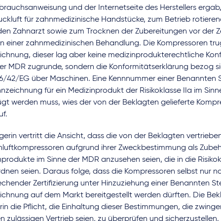
rauchsanweisung und der Internetseite des Herstellers ergab, 
uckluft für zahnmedizinische Handstücke, zum Betrieb rotiere
den Zahnarzt sowie zum Trocknen der Zubereitungen vor der 
 einer zahnmedizinischen Behandlung. Die Kompressoren tru
ichnung, dieser lag aber keine medizinprodukterechtliche Kon
er MDR zugrunde, sondern die Konformitätserklärung bezog sich
6/42/EG über Maschinen. Eine Kennnummer einer Benannten Ste
zeichnung für ein Medizinprodukt der Risikoklasse IIa im Sin
ügt werden muss, wies der von der Beklagten gelieferte Kompre
uf.
gerin vertritt die Ansicht, dass die von der Beklagten vertriebe
nluftkompressoren aufgrund ihrer Zweckbestimmung als Zubeh
produkte im Sinne der MDR anzusehen seien, die in die Risikok
rdnen seien. Daraus folge, dass die Kompressoren selbst nur n
chender Zertifizierung unter Hinzuziehung einer Benannten St
ichnung auf dem Markt bereitgestellt werden dürften. Die Bek
in die Pflicht, die Einhaltung dieser Bestimmungen, die zwin
en zulässigen Vertrieb seien, zu überprüfen und sicherzustellen.