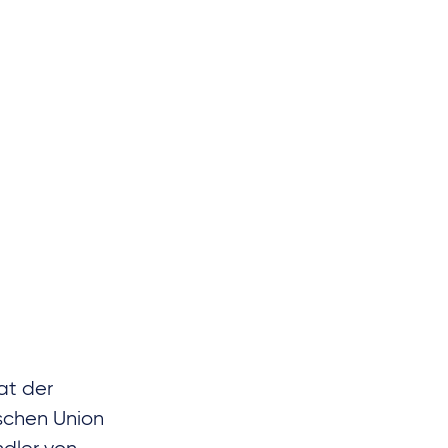
at der
schen Union