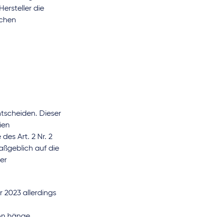
ersteller die
ichen
ntscheiden. Dieser
ien
es Art. 2 Nr. 2
aßgeblich auf die
er
 2023 allerdings
ion hänge