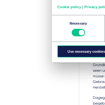
79/21) 
Cookie policy
|
Privacy pol
Gebrau
Medizin
Consent
eine m
Necessary
Selection
Medizi
Die die
Verpfl
überpr
Use necessary cookies
Konform
ledigli
Grundk
seien 
müsse 
Gebrau
Herstel
Dagege
beigebr