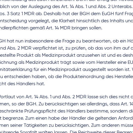
ich von der Auslegung des Art. 14 Abs. 1 und Abs. 2 Unterabs.
bs. 3 Satz 1 MDR ab. Deshalb hat der BGH dem EuGH fünf Fra
tscheidung vorgelegt, die Klarheit hinsichtlich des Inhalts un
dlerpflichten gemäß Art. 14 MDR bringen sollen.
GH hat nun insbesondere die Frage zu beantworten, ob ein Hän
und Abs. 2 MDR verpflichtet ist, zu prüfen, ob das von ihm auf
estellte Produkt als Medizinprodukt anzusehen ist und es des
ichnung als Medizinprodukt trägt sowie vom Hersteller eine E
itätserklärung für ein Medizinprodukt ausgestellt worden ist. 
 entscheiden haben, ob die Produkteinordnung des Herstellers
icht des Händlers hat.
tlaut von Art. 14 Abs. 1 und Abs. 2 MDR lasse sich dies nicht 
en, so der BGH. Zu berücksichtigen sei allerdings, dass Art. 1
schränkte Prüfungspflicht des Händlers bestimme, sondern die
ht begrenze. Zum einen habe der Händler die geltenden Anford
men seiner Tätigkeiten zu berücksichtigen. Zum anderen müsse
bührende Sorgfalt walten lassen. Die Reichweite dieser Begre