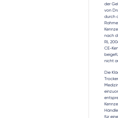
der Geb
von Dr
durch 
Rahmen
Kennze
nach d
RL 200
CE-Kenn
beigef
nicht a
Die Klä
Trocke
Medizin
einzuo
entspre
Kennze
Händler
für ein