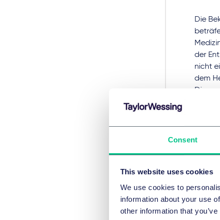
Die Be
beträfe
Medizin
der Ent
nicht 
dem He
Dies ge
der MDR
werden 
Consent
Ent
This website uses cookies
der
We use cookies to personalis
information about your use of
other information that you’ve
Das OLG